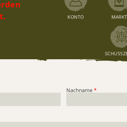
erden
t.
KONTO
MARK
SCHUSSZ
Nachname
*